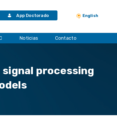
App Doctorado
English
C
Noticias
Contacto
 signal processing
models