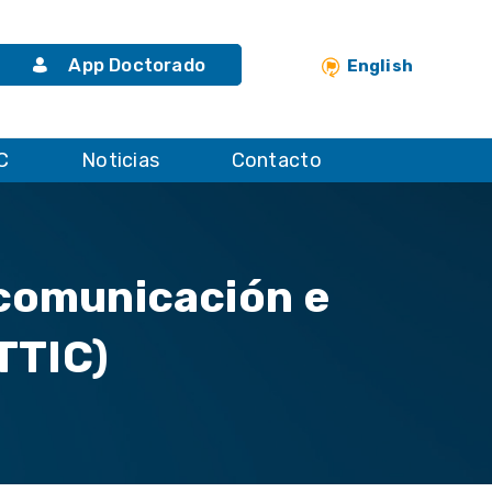
App Doctorado
English
C
Noticias
Contacto
ecomunicación e
TTIC)